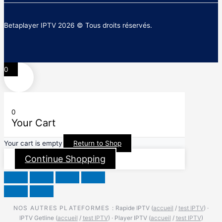
Betaplayer IPTV 2026 © Tous droits réservés.
0
0
Your Cart
Your cart is empty
Return to Shop
Continue Shopping
NOS AUTRES PLATEFORMES :
Rapide IPTV (
accueil
/
test IPTV
)
·
IPTV Getline (
accueil
/
test IPTV
)
·
Player IPTV (
accueil
/
test IPTV
)